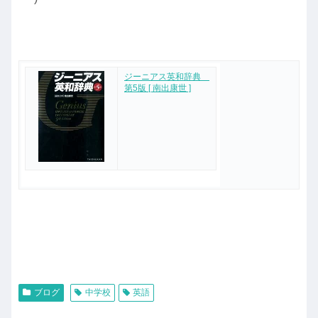
ジーニアス英和辞典
第5版 [ 南出康世 ]
ブログ
中学校
英語