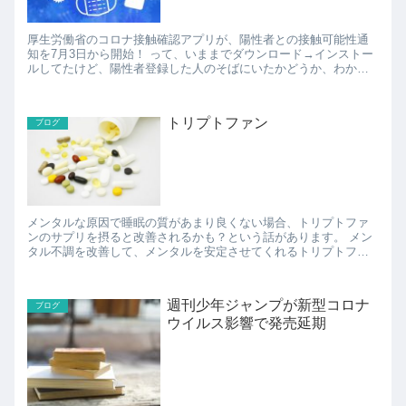
厚生労働省のコロナ接触確認アプリが、陽性者との接触可能性通
知を7月3日から開始！ って、いままでダウンロード→インストー
ルしてたけど、陽性者登録した人のそばにいたかどうか、わから
ない仕様になってたのか、というのを今日のニュースで知りまし
た...
トリプトファン
ブログ
メンタルな原因で睡眠の質があまり良くない場合、トリプトファ
ンのサプリを摂ると改善されるかも？という話があります。 メン
タル不調を改善して、メンタルを安定させてくれるトリプトファ
ンは、体内でメラトニンとセロトニンになる必須アミノ酸の一
つ...
週刊少年ジャンプが新型コロナ
ブログ
ウイルス影響で発売延期