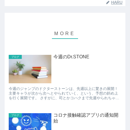
HARU
今週のDr.STONE
ブログ
今週のジャンプのドクターストーンは、先週以上に驚きの展開！
主要キャラが次から次へとやられていく、という、予想の斜め上
を行く展開です。 さすがに、司とかコハクまで先週やられちゃっ
て、今週はどうなっちゃうの？と思っていた矢先、ほぼ全滅...
コロナ接触確認アプリの通知開
ブログ
始