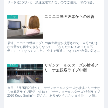
リーを選ばないと、急速充電できないのでご注意。 私の場合、け
っこう昔に買った大容量モバイルバッテリーがあるん...
ニコニコ動画改悪からの改善
ブログ
最近、ニコニコ動画アプリの再生機能が改悪されて、自分の好き
な位置から再生できなくなって、 「なんだコレ！めっちゃ不
便！」 ってなってました。 今まで普通にできていた自分の好きな
位置から再生するためには、プレミアム会員に...
サザンオールスターズの横浜ア
ブログ
リーナ無観客ライブ中継
今日、6月25日20時から、サザンオールスターズが横浜アリーナか
ら無観客ライブ配信ですね！ 「サザンオールスターズ 特別ライブ
2020 Keep Smilin´～ 皆さん、ありがとうございます!!～」と冠さ
れた、大物アーティストによる、新...