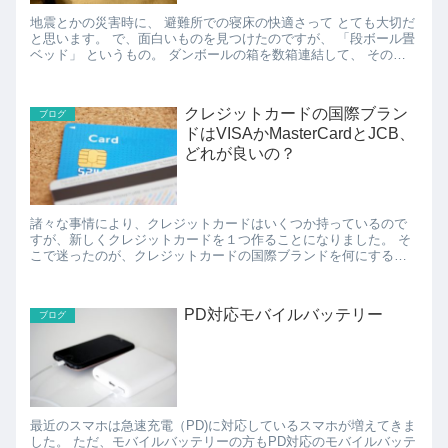
地震とかの災害時に、 避難所での寝床の快適さって とても大切だ
と思います。 で、面白いものを見つけたのですが、 「段ボール畳
ベッド」 というもの。 ダンボールの箱を数箱連結して、 その上
に畳のマットレスを敷く、...
クレジットカードの国際ブラン
ブログ
ドはVISAかMasterCardとJCB、
どれが良いの？
諸々な事情により、クレジットカードはいくつか持っているので
すが、新しくクレジットカードを１つ作ることになりました。 そ
こで迷ったのが、クレジットカードの国際ブランドを何にするの
か？という問題。 VISA、MasterCard、J...
PD対応モバイルバッテリー
ブログ
最近のスマホは急速充電（PD)に対応しているスマホが増えてきま
した。 ただ、モバイルバッテリーの方もPD対応のモバイルバッテ