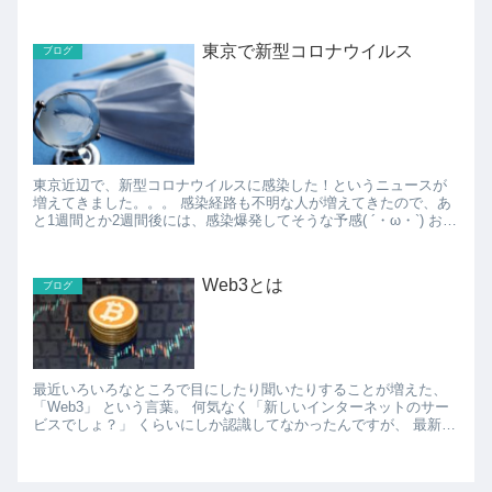
なくなりましたが、今でも「ドラッグ...
東京で新型コロナウイルス
ブログ
東京近辺で、新型コロナウイルスに感染した！というニュースが
増えてきました。。。 感染経路も不明な人が増えてきたので、あ
と1週間とか2週間後には、感染爆発してそうな予感( ´・ω・`) おそ
らく、感染源は通勤電車でしょうね。。。 ...
Web3とは
ブログ
最近いろいろなところで目にしたり聞いたりすることが増えた、
「Web3」 という言葉。 何気なく「新しいインターネットのサー
ビスでしょ？」 くらいにしか認識してなかったんですが、 最新号
のDIMEでWeb3がわかりやすく紹介さ...