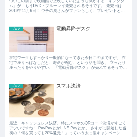
ついこの前まで映画館で上映していたような気がする「キングダ
ム」が、もうDVD・ブルーレイ発売されるそうです。 発売日は
2019年11月6日！ ウチの奥さんがファンらしく、プレゼントとし
て予約注文させられました（笑） 予約し...
電動昇降デスク
ブログ
在宅ワークもすっかり一般的になってきた今日この頃ですが、 在
宅で座りっぱなしだと、寿命が縮む、という話を聞き、 立ったり
座ったりをやりやすい、 「電動昇降デスク」 が売れてるそうで
す。 たしかに、オフィスに出社している場合は、...
スマホ決済
ブログ
最近、キャッシュレス決済、特にスマホのQRコード決済がすごく
アツいですね！ PayPayとかLINE Payとか。 さすがに開始した当
初の「何を買っても20%還元！」っていう太っ腹キャンペーンは