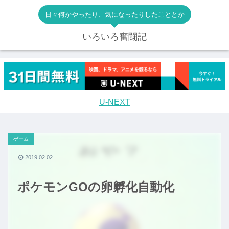
日々何かやったり、気になったりしたこととか
いろいろ奮闘記
U-NEXT
ゲーム
2019.02.02
ポケモンGOの卵孵化自動化