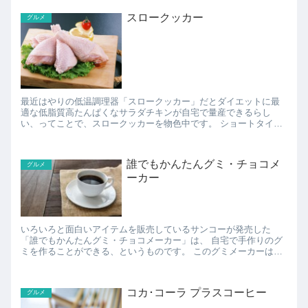
スロークッカー
グルメ
最近はやりの低温調理器「スロークッカー」だとダイエットに最
適な低脂質高たんぱくなサラダチキンが自宅で量産できるらし
い、ってことで、スロークッカーを物色中です。 ショートタイプ
のスロークッカーだと浅い鍋でも使えるみたいなので、使いやす
そ...
誰でもかんたんグミ・チョコメ
グルメ
ーカー
いろいろと面白いアイテムを販売しているサンコーが発売した
「誰でもかんたんグミ・チョコメーカー」は、 自宅で手作りのグ
ミを作ることができる、というものです。 このグミメーカーは、
付属の専用鍋にジュースとゼラチンを入れて混ぜて、 ...
コカ･コーラ プラスコーヒー
グルメ