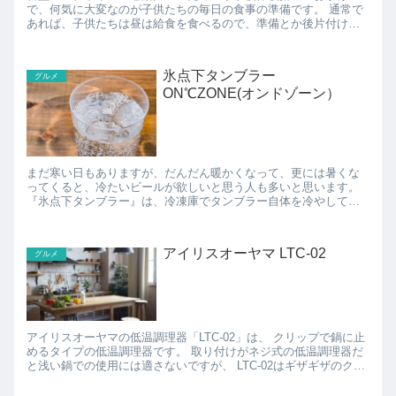
で、何気に大変なのが子供たちの毎日の食事の準備です。 通常で
あれば、子供たちは昼は給食を食べるので、準備とか後片付けと
か不要だったのですが、休校になってからは毎日お昼ごはんを準
備...
氷点下タンブラー
グルメ
ON℃ZONE(オンドゾーン）
まだ寒い日もありますが、だんだん暖かくなって、更には暑くな
ってくると、冷たいビールが欲しいと思う人も多いと思います。
『氷点下タンブラー』は、冷凍庫でタンブラー自体を冷やしてお
けば、真空断熱層と冷却剤をステンレス3枚で挟み込んだ構造に...
アイリスオーヤマ LTC-02
グルメ
アイリスオーヤマの低温調理器「LTC-02」は、 クリップで鍋に止
めるタイプの低温調理器です。 取り付けがネジ式の低温調理器だ
と浅い鍋での使用には適さないですが、 LTC-02はギザギザのクリ
ップで、浅い鍋でも使いやすいです(*´...