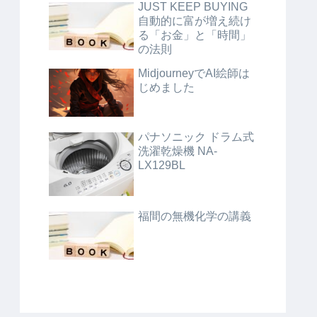
JUST KEEP BUYING
自動的に富が増え続け
る「お金」と「時間」
の法則
MidjourneyでAI絵師は
じめました
パナソニック ドラム式
洗濯乾燥機 NA-
LX129BL
福間の無機化学の講義