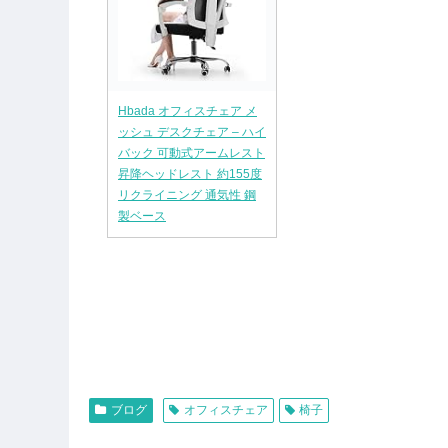
Hbada オフィスチェア メ
ッシュ デスクチェア – ハイ
バック 可動式アームレスト
昇降ヘッドレスト 約155度
リクライニング 通気性 鋼
製ベース
ブログ
オフィスチェア
椅子