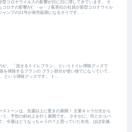
新型コロナウイルスの影響が日に日に増してきています。 そ
 ´・ω・`) 集英社の社員が新型コロナウイル
ャンプの21号が発売延期になるそうです。...
シ
イレ掃除グッズで
掃除の都度交換すればOK、という掃除グッズです。 ト...
ンは、先週以上に驚きの展開！ 主要キャラが次から
想の斜め上を行く展開です。 さすがに、司とかコハ
、今週はどうなっちゃうの？と思っていた矢先、ほぼ全滅...