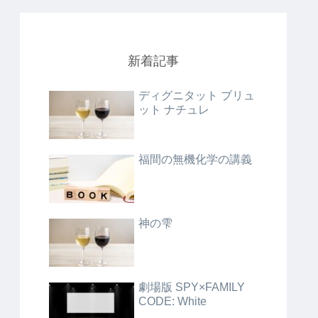
新着記事
ディグニタット ブリュ
ット ナチュレ
福間の無機化学の講義
神の雫
劇場版 SPY×FAMILY
CODE: White