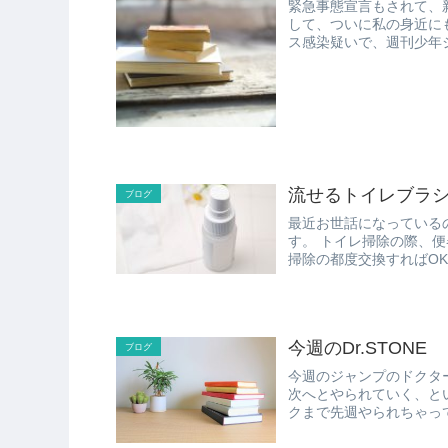
緊急事態宣言もされて、
して、ついに私の身近にもコロナの影響が(
ス感染疑いで、週刊少年ジ
流せるトイレブラ
ブログ
最近お世話になっているのが、 「流せるトイレブラシ」 というト
す。 トイレ掃除の際、便器を掃除するブラシの ブラシ部分が使い捨てになっていて、
今週のDr.STONE
ブログ
今週のジャンプのドクターストー
次へとやられていく、という、予
クまで先週やられちゃって