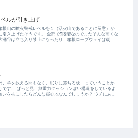
レベルが引き上げ
箱根山の噴火警戒レベルを１（活火山であることに留意）か
す。 全部で5段階なのでまだそんな高くな
大涌谷は立ち入り禁止になったり、箱根ロープウェイは朝か
枕
は、羊を数える間もなく、眠りに落ちる枕、っていうことか
ぽい構造をしているよ
を枕にしたらどんな寝心地なんでしょうか？ ウチにある