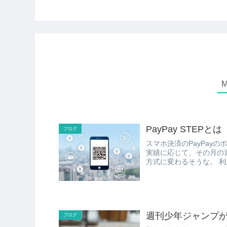
PayPay STEPとは
ブログ
スマホ決済のPayPayのポ
実績に応じて、その月の還元
方式
週刊少年ジャンプ
ブログ