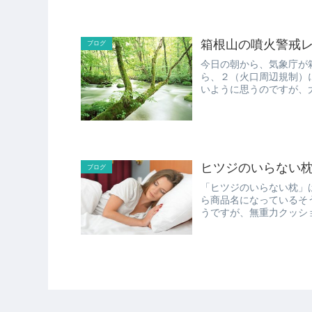
箱根山の噴火警戒
ブログ
今日の朝から、気象庁が
ら、２（火口周辺規制）に引き上げたそうで
いように思うのですが、
ら全線...
ヒツジのいらない
ブログ
「ヒツジのいらない枕」
ら商品名になっているそうです。 ぱっと見、無重力クッション
うですが、無重力クッション
無重...