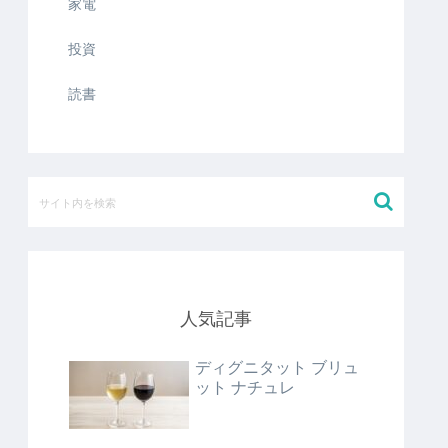
家電
投資
読書
人気記事
ディグニタット ブリュ
ット ナチュレ