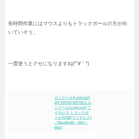
長時間作業にはマウスよりもトラックボールの方が向
いていそう。
一度使うとクセになりますね(*´∀｀*)
ロジクール(Logicool)
MX ERGO MXTB1s ロ
ジクール(Logicool) ワ
イヤレス トラックボ
ール[USB(ワイヤレス)
／Bluetooth・Win／
Mac]