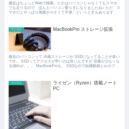
最近はちょっとWebで検索、とかはパソコンじゃなくてもスマホ
でも足りるので、ほんとパソコン要らずになりましたね♪ ただ、ス
マホだとやっぱり画面が小さくて不便、というときもあります。
だけど、パソコンを出してきて起動するのも時間がかか...
MacBookPro ストレージ拡張
デジタル
最近のパソコンって 内蔵ストレージが SSDになってることが多い
です。 SSDってアクセスが早いのは良いんですが 容量が少なくな
る傾向が。。。 MacBookProも、 SSDなので結構動画とかのファ
イルを扱うと あっ...
ライゼン（Ryzen）搭載ノート
デジタル
PC