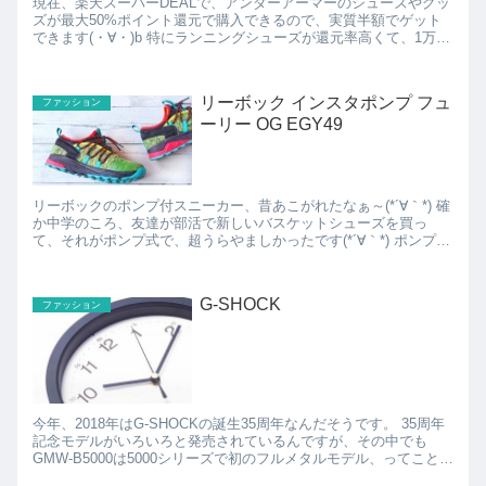
現在、楽天スーパーDEALで、アンダーアーマーのシューズやグッ
ズが最大50%ポイント還元で購入できるので、実質半額でゲット
できます(・∀・)b 特にランニングシューズが還元率高くて、1万円
超えてるシューズが実質1万円切った価格でゲット...
リーボック インスタポンプ フュ
ファッション
ーリー OG EGY49
リーボックのポンプ付スニーカー、昔あこがれたなぁ～(*´∀｀*) 確
か中学のころ、友達が部活で新しいバスケットシューズを買っ
て、それがポンプ式で、超うらやましかったです(*´∀｀*) ポンプで
空気を送り込んで、足にフィットさせる...
G-SHOCK
ファッション
今年、2018年はG-SHOCKの誕生35周年なんだそうです。 35周年
記念モデルがいろいろと発売されているんですが、その中でも
GMW-B5000は5000シリーズで初のフルメタルモデル、ってことで
注目されていて、発売開始して数分で完...