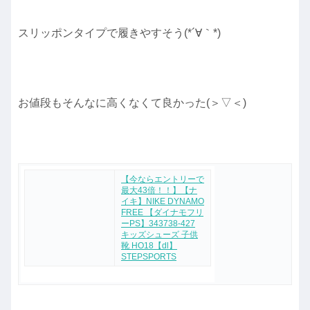
スリッポンタイプで履きやすそう(*´∀｀*)
お値段もそんなに高くなくて良かった(＞▽＜)
【今ならエントリーで
最大43倍！！】【ナ
イキ】NIKE DYNAMO
FREE 【ダイナモフリ
ーPS】343738-427
キッズシューズ 子供
靴 HO18【dl】
STEPSPORTS