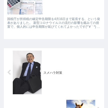
国税庁が所得税の確定申告期限を4月16日まで延長する、という発
表がありました。 新型コロナウイルスの流行の影響を鑑みての措
置で、個人的には申告期限が延びてくれてよかったです(*´∀｀*) 何
気にまだ確定申告のための数字とか集めて...
スメハラ対策