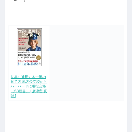
世界に通用する一流の
育て方 地方公立校から
ハーバードに現役合格
（SB新書） [ 廣津留 真
理 ]