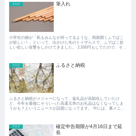
筆入れ
ブログ
小学生の娘が「私もみんなが持ってるような、両面開くふでばこ
が欲しい！」といって、出かけた先のトイザらスで、ふでばこ欲
しい欲しい攻撃をしかけてきました。 2,500円もしてたので、その
場はなだめて帰ってきたものの、ずーっと「欲しい欲しい...
ふるさと納税
ブログ
ふるさと納税がメジャーになって、返礼品が高額化していたけ
ど、今年を最後にそういった高還元率のお礼品はなくなってしま
うかも？というニュースが話題になってます。 中には、裏メニュ
ーと称して総務省が休みの土日にだけ高還元率のお礼品を掲載し
た...
確定申告期限が4月16日まで延
ブログ
長