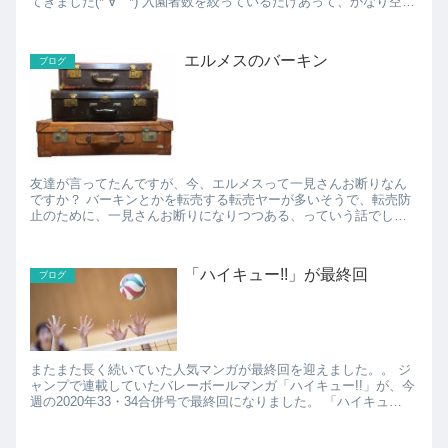
てきました(*´∀｀*) 入園者数を絞っているだけあって、かなり空い
ていて、とても快適でした。 一部、密になって...
エルメスのバーキン
ブログ
友達が言ってたんですが、今、エルメスって一見さんお断りなん
ですか？ バーキンとかを転売する転売ヤーが多いそうで、転売防
止のために、一見さんお断りになりつつある、っていう話でし
た。 100万円以上するバッグを買う人の世界では、転売...
「ハイキュー!!」が最終回
ブログ
またまた長く続いていた人気マンガが最終回を迎えました。。 ジ
ャンプで連載していたバレーボールマンガ「ハイキュー!!」が、今
週の2020年33・34合併号で最終回になりました。 「ハイキュ
ー!!」的には、高校生編が終わったところでほぼ...