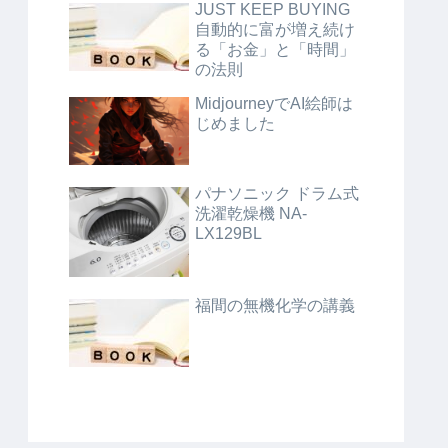
JUST KEEP BUYING
自動的に富が増え続け
る「お金」と「時間」
の法則
MidjourneyでAI絵師は
じめました
パナソニック ドラム式
洗濯乾燥機 NA-
LX129BL
福間の無機化学の講義