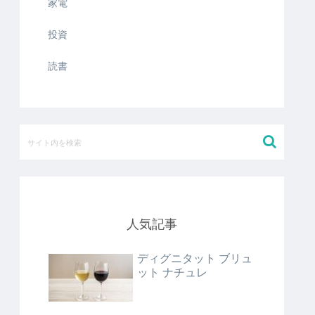
家電
投資
読書
人気記事
ディグニタット ブリュ
ット ナチュレ