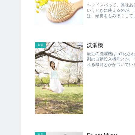
ヘッドスパって、興味あ
いうときに使えるのが、自宅で使
は、頭皮をもみほぐして
性用と...
洗濯機
家電
最近の洗濯機はIoT化さ
剤の自動投入機能とか、
Dyson Micro
家電