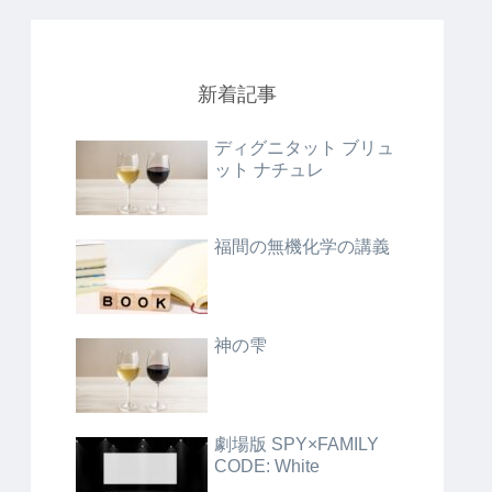
新着記事
ディグニタット ブリュ
ット ナチュレ
福間の無機化学の講義
神の雫
劇場版 SPY×FAMILY
CODE: White