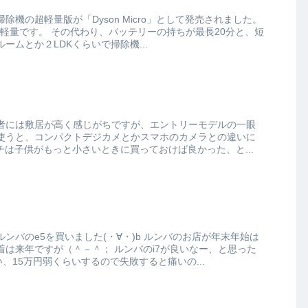
機の超軽量版が「Dyson Micro」として発売されました。
リーの持ちが最長20分と、短
ームとか２LDKくらいで掃除機...
者には敷居が高く感じがちですが、エントリーモデルの一眼
使うと、コンパクトデジカメとかスマホのカメラとの違いに
(ﾟﾛﾟ)w 特にウチは子供がもっと小さいときに買っておけば良かった、と...
買いました(・∀・)b ルンバのお店が年末年始は
＾－＾； ルンバのi7が良いなー、と思った
い、15万円弱くらいするので失敗すると痛いの...