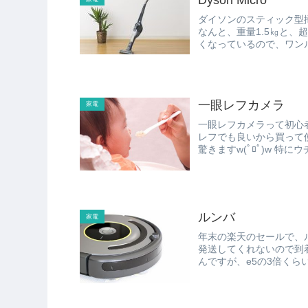
ダイソンのスティック型掃除
なんと、重量1.5㎏と、超軽量です。 その代わり、バッテ
くなっているので、ワンル
一眼レフカメラ
家電
一眼レフカメラって初心
レフでも良いから買って
驚きますw
ルンバ
家電
年末の楽天のセールで、ルンバのe5を
発送してくれないので到着は来年ですが（
んですが、e5の3倍くら